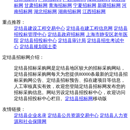
标网
甘肃招标网
青海招标网
宁夏招标网
新疆招标网
河
南招标网
湖北招标网
湖南招标网
江西招标网
重点推荐：
定结县建设工程交易中心
定结县在建工程信息网
定结县
招投标管理中心
定结县政府招标网
上海市静安区老年医
院
定结县招投标中心
定结县审计局
定结县招生考试中
心
定结县规划国土委
定结县招标网介绍：
定结县招标采购网是定结县地区较大的招标采购网站，
定结县招标采购网每天为您提供80000条最新的定结县招
标采购网公告、定结县招标预告、拟在建项目等信息，
人工审核真实有效，欢迎您登陆定结县招标网发布您的
招标采购信息。网站另设定结县招投标中心，欢迎访问
定结县招投标中心栏目。
定结县招标网
移动版
友情链接：
定结县企业名录
定结县公共资源交易中心
定结县人力资
源和社会保障网