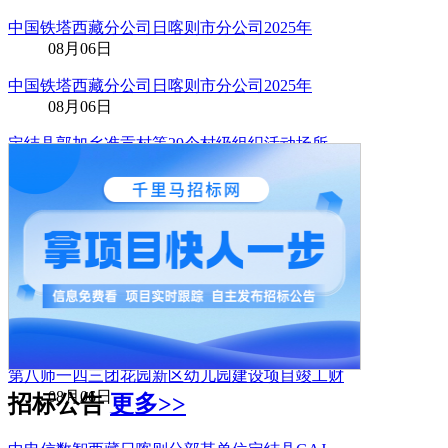
中国铁塔西藏分公司日喀则市分公司2025年
08月06日
中国铁塔西藏分公司日喀则市分公司2025年
08月06日
定结县郭加乡准贡村等29个村级组织活动场所
08月06日
塔里木油田勘探院基于排带气水系统的裂缝性气
08月06日
定结县琼孜乡羌姆村灾后基础设施提升项目
08月06日
2026年康巴什区药品及医疗器械经营企业信
08月06日
第八师一四三团花园新区幼儿园建设项目竣工财
08月06日
招标公告
更多>>