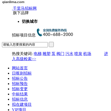
千里马招标网
旗下品牌
切换城市
招标项目信息
热搜关键词:
电梯
雕塑
泵
阀门
污水
喷泉
机场
进
入高级检索>>
网站首页
日喀则招标
招标公告
招标预告
招标变更
中标结果
招标信息
拟在建项目
VIP项目