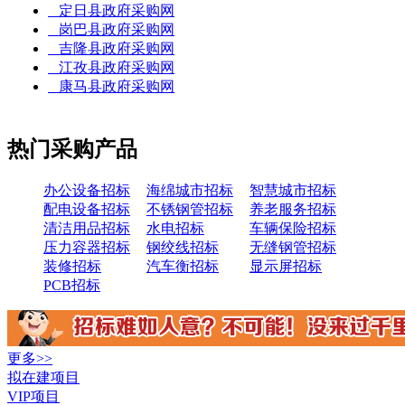
定日县政府采购网
岗巴县政府采购网
吉隆县政府采购网
江孜县政府采购网
康马县政府采购网
热门采购产品
办公设备招标
海绵城市招标
智慧城市招标
配电设备招标
不锈钢管招标
养老服务招标
清洁用品招标
水电招标
车辆保险招标
压力容器招标
钢绞线招标
无缝钢管招标
装修招标
汽车衡招标
显示屏招标
PCB招标
更多>>
拟在建项目
VIP项目