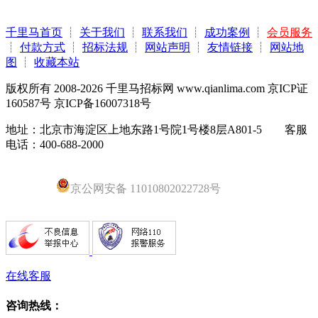
千里马首页
┊
关于我们
┊
联系我们
┊
成功案例
┊
会员服务
┊
付款方式
┊
招标法规
┊
网站声明
┊
友情链接
┊
网站地
图
┊
收藏本站
版权所有 2008-2026 千里马招标网 www.qianlima.com 京ICP证
160587号 京ICP备16007318号
地址：北京市海淀区上地东路1号院1号楼8层A801-5 客服
电话：400-688-2000
京公网安备 11010802022728号
在线客服
咨询热线：