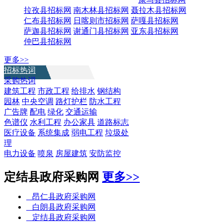
拉孜县招标网
南木林县招标网
聂拉木县招标网
仁布县招标网
日喀则市招标网
萨嘎县招标网
萨迦县招标网
谢通门县招标网
亚东县招标网
仲巴县招标网
更多>>
招标热词
采购热词
建筑工程
市政工程
给排水
钢结构
园林
中央空调
路灯护栏
防水工程
广告牌
配电
绿化
交通运输
色谱仪
水利工程
办公家具
道路标志
医疗设备
系统集成
弱电工程
垃圾处
理
电力设备
喷泉
房屋建筑
安防监控
定结县政府采购网
更多>>
昂仁县政府采购网
白朗县政府采购网
定结县政府采购网