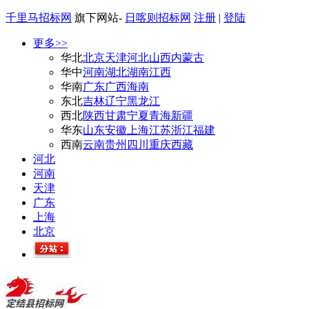
千里马招标网
旗下网站-
日喀则招标网
注册
|
登陆
更多>>
华北
北京
天津
河北
山西
内蒙古
华中
河南
湖北
湖南
江西
华南
广东
广西
海南
东北
吉林
辽宁
黑龙江
西北
陕西
甘肃
宁夏
青海
新疆
华东
山东
安徽
上海
江苏
浙江
福建
西南
云南
贵州
四川
重庆
西藏
河北
河南
天津
广东
上海
北京