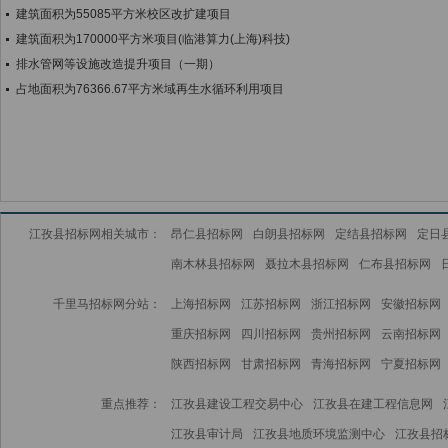
建筑面积为55085平方米校区改扩建项目
建筑面积为170000平方米项目(临港算力(上海)科技)
排水管网等设施改造提升项目（一期）
占地面积为76366.67平方米域再生水循环利用项目
江孜县招标网相关城市：
昂仁县招标网
白朗县招标网
定结县招标网
定日
南木林县招标网
聂拉木县招标网
仁布县招标网
千里马招标网分站：
上海招标网
江苏招标网
浙江招标网
安徽招标网
重庆招标网
四川招标网
贵州招标网
云南招标网
陕西招标网
甘肃招标网
青海招标网
宁夏招标网
重点推荐：
江孜县建设工程交易中心
江孜县在建工程信息网
江孜县审计局
江孜县地质环境监测中心
江孜县招