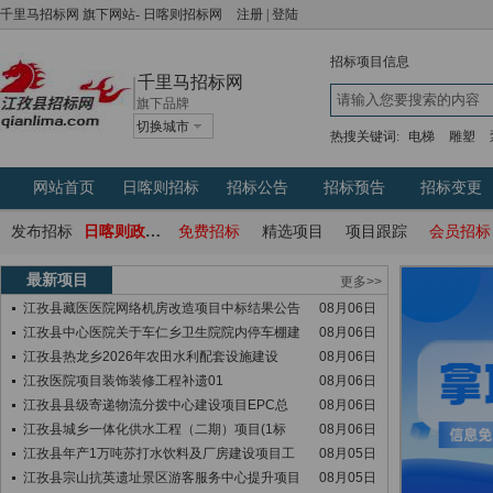
千里马招标网
旗下网站-
日喀则招标网
注册
|
登陆
招标项目信息
千里马招标网
旗下品牌
切换城市
热搜关键词:
电梯
雕塑
网站首页
日喀则招标
招标公告
招标预告
招标变更
发布招标
日喀则政府采购网
免费招标
精选项目
项目跟踪
会员招标
最新项目
更多>>
江孜县藏医医院网络机房改造项目中标结果公告
08月06日
江孜县中心医院关于车仁乡卫生院院内停车棚建
08月06日
江孜县热龙乡2026年农田水利配套设施建设
08月06日
江孜医院项目装饰装修工程补遗01
08月06日
江孜县县级寄递物流分拨中心建设项目EPC总
08月06日
江孜县城乡一体化供水工程（二期）项目(1标
08月06日
江孜县年产1万吨苏打水饮料及厂房建设项目工
08月05日
江孜县宗山抗英遗址景区游客服务中心提升项目
08月05日