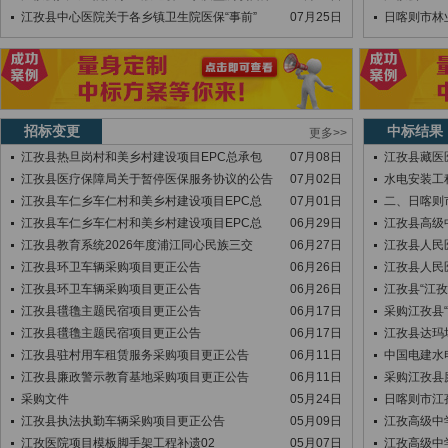
江孜县中心医院关于各乡镇卫生院医保“事前”
07月25日
日喀则市林
招标变更
中标结果
更多>>
江孜县热旦岗村和美乡村建设项目EPC总承包
07月08日
江孜县藏医
江孜县医疗保障局关于暂停医保服务协议的公告
07月02日
水电安装工
江孜县车仁乡车仁村和美乡村建设项目EPC总
07月01日
二、日喀则
江孜县车仁乡车仁村和美乡村建设项目EPC总
06月29日
江孜县高级
江孜县教育系统2026年度浦江同心民族三交
06月27日
江孜县人民
江孜县环卫车辆采购项目更正公告
06月26日
江孜县人民
江孜县环卫车辆采购项目更正公告
06月26日
江孜县“江
江孜县氆氇主题民宿项目更正公告
06月17日
采购江孜县
江孜县氆氇主题民宿项目更正公告
06月17日
江孜县达玛
江孜县驻村用车租赁服务采购项目更正公告
06月11日
中国电建水
江孜县廉政警示教育基地采购项目更正公告
06月11日
采购江孜县
采购文件
05月24日
日喀则市江
江孜县执法执勤车辆采购项目更正公告
05月09日
江孜高级中
江孜医院项目模板脚手架工程补遗02
05月07日
江孜高级中