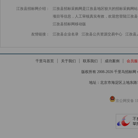
江孜县招标网介绍：
江孜县招标采购网是江孜县地区较大的招标采购网站
项目等信息，人工审核真实有效，欢迎您登陆江孜县
江孜县招标网
移动版
友情链接：
江孜县企业名录
江孜县公共资源交易中心
江孜县
千里马首页
┊
关于我们
┊
联系我们
┊
成功案例
┊
会员服
版权所有 2008-2026 千里马招标网 www
地址：北京市海淀区上地东路1号院
京公网安备 110