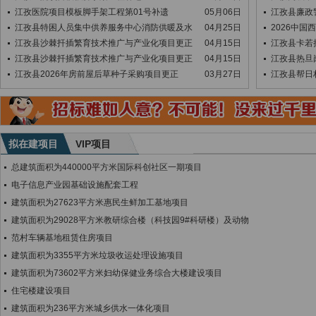
江孜医院项目模板脚手架工程第01号补遗
05月06日
江孜县廉政
江孜县特困人员集中供养服务中心消防供暖及水
04月25日
2026中
江孜县沙棘扦插繁育技术推广与产业化项目更正
04月15日
江孜县卡若
江孜县沙棘扦插繁育技术推广与产业化项目更正
04月15日
江孜县热旦
江孜县2026年房前屋后草种子采购项目更正
03月27日
江孜县帮日
拟在建项目
VIP项目
总建筑面积为440000平方米国际科创社区一期项目
电子信息产业园基础设施配套工程
建筑面积为27623平方米惠民生鲜加工基地项目
建筑面积为29028平方米教研综合楼（科技园9#科研楼）及动物
范村车辆基地租赁住房项目
建筑面积为3355平方米垃圾收运处理设施项目
建筑面积为73602平方米妇幼保健业务综合大楼建设项目
住宅楼建设项目
建筑面积为236平方米城乡供水一体化项目