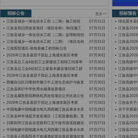
招标公告
招标预告
更多>>
江孜县城乡一体化供水工程（二期）施工标段
07月31日
绿化苗木采购
江孜县危旧房改造项目（项目名称）/标段施工
07月31日
江孜县202
江孜县城乡一体化供水工程（二期）监理标段招
07月31日
江孜县202
江孜县城乡一体化供水工程（二期）（项目名称
07月31日
江孜县202
江孜医院项目-装饰装修工程招标公告
07月31日
江孜县202
2026年江孜县基层干部赴上海浦东新区考察
07月30日
江孜县202
江孜县总工会6处职工之家建设工程竣工结算审
07月30日
江孜高级中学
江孜县总工会6处职工之家基本建设项目竣工财
07月30日
江孜高级中学
2026年江孜县基层干部赴上海浦东新区考察
07月30日
江孜高级中学
西藏自治区日喀则市雅江中上游生态保护与恢复
07月30日
江孜高级中学
江孜县闵行中学饮用水健康改善项目
07月29日
江孜县202
江孜县藏医医院网络机房改造项目公开比选公告
07月29日
江孜县202
2026年江孜县基层干部赴上海浦东新区考察
07月28日
江孜县关于
中国电建中国电建水电九局西藏江孜县康卓水库
07月28日
关于开展某
江孜县种羊场提升改造项目（工程质量检测）竞
07月27日
江孜县202
日喀则市江孜县吉堂路和江宝中路市政道路建设
07月27日
江孜县202
中国电建中国电建水电九局西藏江孜县康卓水库
07月27日
江孜县202
江孜县人民医院关于血液透析室水质监测项目第
07月25日
江孜县202