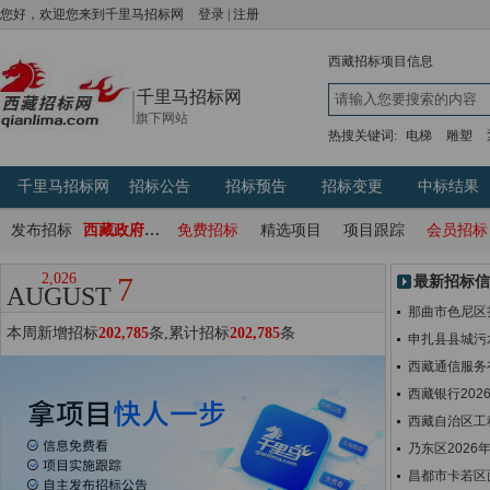
您好，欢迎您来到千里马招标网
登录
|
注册
西藏
招标项目信息
千里马招标网
旗下网站
热搜关键词:
电梯
雕塑
千里马招标网
招标公告
招标预告
招标变更
中标结果
发布招标
西藏政府采购网
免费招标
精选项目
项目跟踪
会员招标
2,026
7
最新招标信
AUGUST
那曲市色尼区
本周新增招标
202,785
条,累计招标
202,785
条
申扎县县城污
西藏通信服务
西藏银行202
西藏自治区工
乃东区202
昌都市卡若区