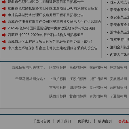
那曲市色尼区城区公共厕所建设项目项目招标公告
珑府天禧安
那曲市色尼区扎空路老旧小区改造项目EPC总承包项目招标
泰安市某企
申扎县县城污水处理厂改造升级工程项目招标公告
泰安市某企
西藏通信服务有限责任公司阿里革吉县及雄巴乡生产运营综合
泰安市某企
2026年色林错国际重要湿地中央财政湿地保护与恢复项目
淄博市某企
西藏银行2026-2029年押品评估机构入围招标项目
宜宾王府井购
西藏自治区工程建设项目远程异地评标管理办法（试行）
洛阳栾川钼
中央生态环境保护督察生态修复土壤检测服务采购询价公告
内蒙古巨禾
西藏招标网相关城市：
阿里招标网
昌都招标网
拉萨招标网
林芝招标网
千里马招标网分站：
上海招标网
江苏招标网
浙江招标网
安徽招标网
重庆招标网
四川招标网
贵州招标网
云南招标网
陕西招标网
甘肃招标网
青海招标网
宁夏招标网
千里马首页
┊
关于我们
┊
联系我们
┊
成功案例
┊
会员服