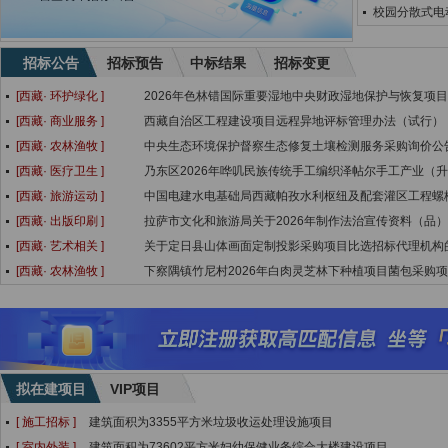
校园分散式电
招标公告
招标预告
中标结果
招标变更
[西藏·
环护绿化
]
2026年色林错国际重要湿地中央财政湿地保护与恢复项
[西藏·
商业服务
]
西藏自治区工程建设项目远程异地评标管理办法（试行）
[西藏·
农林渔牧
]
中央生态环境保护督察生态修复土壤检测服务采购询价公
[西藏·
医疗卫生
]
乃东区2026年哗叽民族传统手工编织泽帖尔手工产业（
[西藏·
旅游运动
]
中国电建水电基础局西藏帕孜水利枢纽及配套灌区工程螺
[西藏·
出版印刷
]
拉萨市文化和旅游局关于2026年制作法治宣传资料（品
[西藏·
艺术相关
]
关于定日县山体画面定制投影采购项目比选招标代理机构
[西藏·
农林渔牧
]
下察隅镇竹尼村2026年白肉灵芝林下种植项目菌包采购
拟在建项目
VIP项目
[ 施工招标 ]
建筑面积为3355平方米垃圾收运处理设施项目
[ 室内外装 ]
建筑面积为73602平方米妇幼保健业务综合大楼建设项目