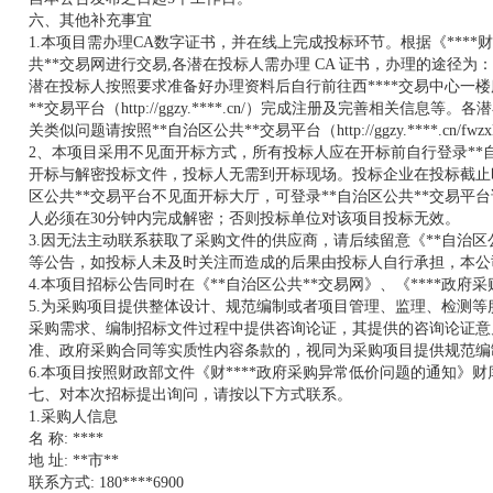
六、其他补充事宜
1.本项目需办理CA数字证书，并在线上完成投标环节。根据《****
共**交易网进行交易,各潜在投标人需办理 CA 证书，办理的途径为：登
潜在投标人按照要求准备好办理资料后自行前往西****交易中心一楼
**交易平台（
http://ggzy.****.cn/
）完成注册及完善相关信息等。各潜
关类似问题请按照**自治区公共**交易平台（
http://ggzy.****.cn/fwz
2、本项目采用不见面开标方式，所有投标人应在开标前自行登录**
开标与解密投标文件，投标人无需到开标现场。投标企业在投标截止
区公共**交易平台不见面开标大厅，可登录**自治区公共**交易平
人必须在30分钟内完成解密；否则投标单位对该项目投标无效。
3.因无法主动联系获取了采购文件的供应商，请后续留意《**自治区
等公告，如投标人未及时关注而造成的后果由投标人自行承担，本公
4.本项目招标公告同时在《**自治区公共**交易网》、《****政府
5.为采购项目提供整体设计、规范编制或者项目管理、监理、检测
采购需求、编制招标文件过程中提供咨询论证，其提供的咨询论证意
准、政府采购合同等实质性内容条款的，视同为采购项目提供规范编
6.本项目按照财政部文件《财****政府采购异常低价问题的通知》财库
七、对本次招标提出询问，请按以下方式联系。
1.采购人信息
名 称: ****
地 址: **市**
联系方式: 180****6900