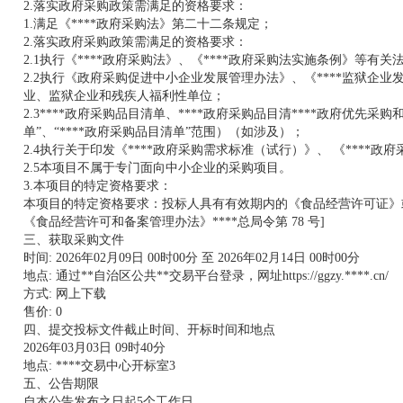
2.落实政府采购政策需满足的资格要求：
1.满足《****政府采购法》第二十二条规定；
2.落实政府采购政策需满足的资格要求：
2.1执行《****政府采购法》、《****政府采购法实施条例》等有关
2.2执行《政府采购促进中小企业发展管理办法》、《****监狱企
业、监狱企业和残疾人福利性单位；
2.3****政府采购品目清单、****政府采购品目清****政府优先
单”、“****政府采购品目清单”范围）（如涉及）；
2.4执行关于印发《****政府采购需求标准（试行）》、 《****政
2.5本项目不属于专门面向中小企业的采购项目。
3.本项目的特定资格要求：
本项目的特定资格要求：投标人具有有效期内的《食品经营许可证》
《食品经营许可和备案管理办法》****总局令第 78 号]
三、获取采购文件
时间: 2026年02月09日 00时00分 至 2026年02月14日 00时00分
地点: 通过**自治区公共**交易平台登录，网址https://ggzy.****.cn/
方式: 网上下载
售价: 0
四、提交投标文件截止时间、开标时间和地点
2026年03月03日 09时40分
地点: ****交易中心开标室3
五、公告期限
自本公告发布之日起5个工作日。