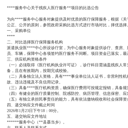
****服务中心关于残疾人医疗服务**项目的比选公告
为向****服务中心服务对象提供及时优质的医疗保障服务，根据《关
公正、公开的原则，参照政府采购比选方式进行市场对比，择优选择
一、采购单位
****
二、对比选择医疗保障服务机构
派遣执业医****中心所设诊疗室，为中心服务对象提供诊疗、查房
员、车辆，保障中心各项签约医疗服务不间断。项目资金已落实，最高
三、供应机构资格条件
（一）必须取得《医疗机构执业许可证》，诊疗科目需涵盖残疾人常
备，且在有效期内，按期完成校验。
（二）具备独立法人资格，具有****事业单位法人证书，非营利性
故、违法违规及不良信用记录。
（三）具备****医疗机构资质，确保医疗费用可按规定报销，具备
（四）有健全的医疗质量控制、院感防控、病历管理、信息保密、应
（五）有独立承担民事责任的能力，具有依法缴纳税收和社会保障资
四、递交响应文件截止时间
2026年1月23日下午18：00分。
五、递交响应文件地址
******服务中心（**县聂当乡）。
六、联系人及联系方式