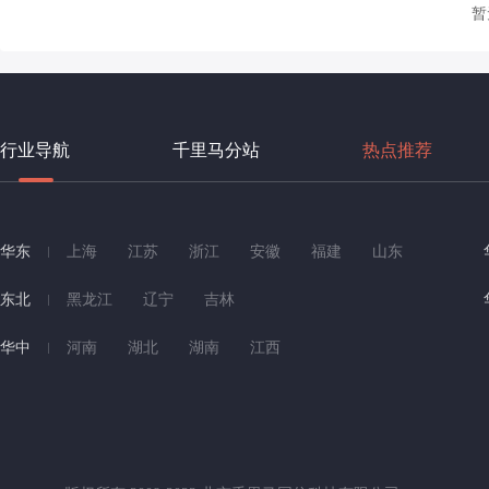
暂
行业导航
千里马分站
热点推荐
华东
上海
江苏
浙江
安徽
福建
山东
东北
黑龙江
辽宁
吉林
华中
河南
湖北
湖南
江西